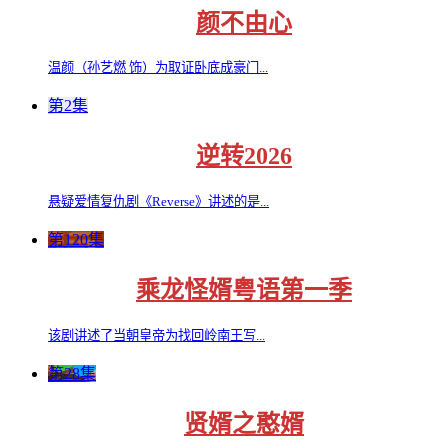
颜不由心
温颜（孙艺燃 饰）为取证卧底成豪门...
第2集
逆转2026
悬疑爱情复仇剧《Reverse》讲述的是...
第120集
乘龙怪婿粤语第一季
该剧讲述了当朝皇帝为找回岭南王写...
第28集
贤婿之憨婿