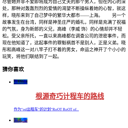
尽管她并非不爱即将成为自己丈夫的那个男人，但在内心的深
处，那种对轰轰烈烈的爱情的渴望不断操纵着她的心智，就这
样，晓彤来到了自己梦中的繁华大都市——上海。 另一个
故事发生在台湾，同样是神圣庄严的婚礼，同样是充满了祝福
的气氛，身为新郎的义兄，高峰（李威 饰）的心情却并不轻
松。受父亲所托，一直以来高峰都在调查公司的泄密事件，而
现在他知道了，这起事件的罪魁祸首不是别人，正是义弟。晓
彤和高峰这一对八竿子打不着的男女，命运之神开了个小小的
玩笑，将他们联结到了一起。
猜你喜欢
第10集
根源奇巧计程车的路线
作为“od出租车”的计划“RoOT RoOT of...
第20集