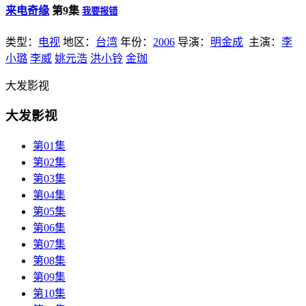
来电奇缘
第9集
我要报错
类型：
电视
地区：
台湾
年份：
2006
导演：
明金成
主演：
李
小璐
李威
姚元浩
洪小铃
金珈
大发影视
大发影视
第01集
第02集
第03集
第04集
第05集
第06集
第07集
第08集
第09集
第10集