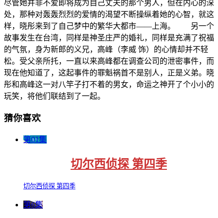
尽管她并非不爱即将成为自己丈夫的那个男人，但在内心的深
处，那种对轰轰烈烈的爱情的渴望不断操纵着她的心智，就这
样，晓彤来到了自己梦中的繁华大都市——上海。 另一个
故事发生在台湾，同样是神圣庄严的婚礼，同样是充满了祝福
的气氛，身为新郎的义兄，高峰（李威 饰）的心情却并不轻
松。受父亲所托，一直以来高峰都在调查公司的泄密事件，而
现在他知道了，这起事件的罪魁祸首不是别人，正是义弟。晓
彤和高峰这一对八竿子打不着的男女，命运之神开了个小小的
玩笑，将他们联结到了一起。
猜你喜欢
第01集
切尔西侦探 第四季
切尔西侦探 第四季
第6集