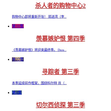
杀人者的购物中心2
购物中心即将重新开张！ 郑进湾（李...
第10集
羡慕嫉妒恨 第四季
《羡慕嫉妒恨》将迎来最终季。 Dura...
第22集
寻踪者 第三季
本季延续前作框架，围绕科尔特·肖（...
第4集
切尔西侦探 第三季