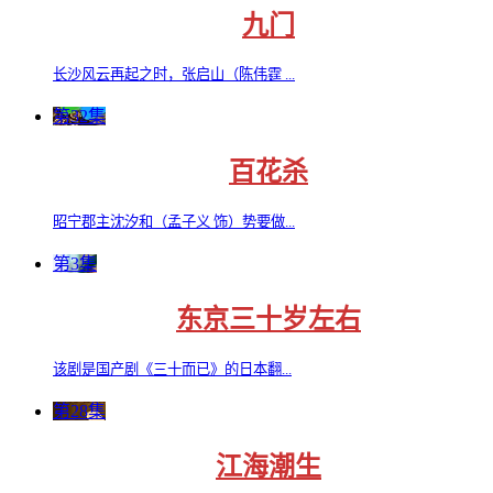
九门
长沙风云再起之时，张启山（陈伟霆 ...
第32集
百花杀
昭宁郡主沈汐和（孟子义 饰）势要做...
第3集
东京三十岁左右
该剧是国产剧《三十而已》的日本翻...
第28集
江海潮生