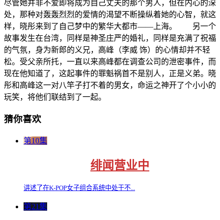
尽管她并非不爱即将成为自己丈夫的那个男人，但在内心的深
处，那种对轰轰烈烈的爱情的渴望不断操纵着她的心智，就这
样，晓彤来到了自己梦中的繁华大都市——上海。 另一个
故事发生在台湾，同样是神圣庄严的婚礼，同样是充满了祝福
的气氛，身为新郎的义兄，高峰（李威 饰）的心情却并不轻
松。受父亲所托，一直以来高峰都在调查公司的泄密事件，而
现在他知道了，这起事件的罪魁祸首不是别人，正是义弟。晓
彤和高峰这一对八竿子打不着的男女，命运之神开了个小小的
玩笑，将他们联结到了一起。
猜你喜欢
第10集
绯闻营业中
讲述了在K-POP女子组合系统中处于不...
第21集