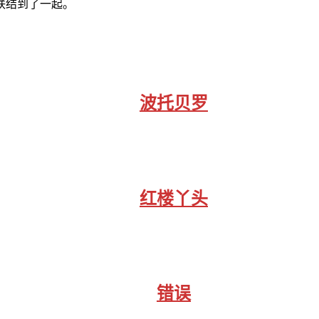
联结到了一起。
波托贝罗
红楼丫头
错误