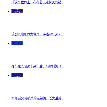
「这个世界上，存在着无法抹灭的错...
第12集
该剧以电影界为背景，讲述20年来无...
第04集
在与家人疏远十余年后，马尔科姆（...
第10集
31年前父母被杀的兄弟俩，长大后成...