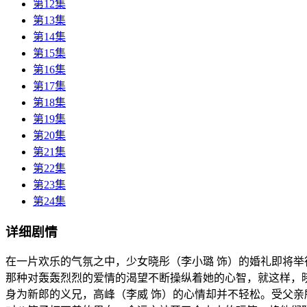
第12集
第13集
第14集
第15集
第16集
第17集
第18集
第19集
第20集
第21集
第22集
第23集
第24集
详细剧情
在一片欢乐的气氛之中，少女晓彤（李小璐 饰）的婚礼即将举
那种对轰轰烈烈的爱情的渴望不断操纵着她的心智，就这样，
身为新郎的义兄，高峰（李威 饰）的心情却并不轻松。受父