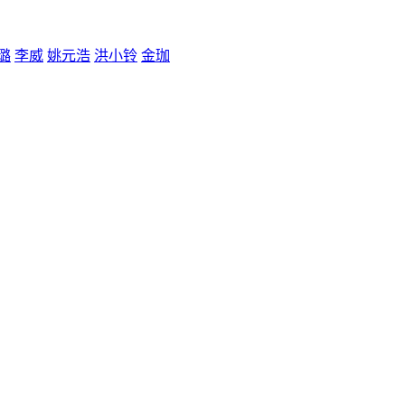
璐
李威
姚元浩
洪小铃
金珈