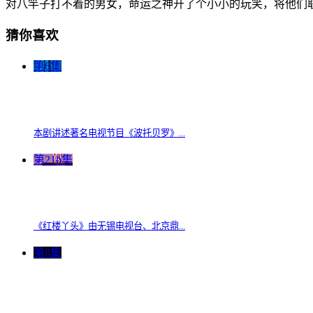
对八竿子打不着的男女，命运之神开了个小小的玩笑，将他们
猜你喜欢
第6集
本剧讲述著名电视节目《波托贝罗》...
第21b集
《红楼丫头》由无锡电视台、北京鼎...
第8集