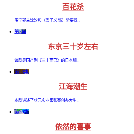
百花杀
昭宁郡主沈汐和（孟子义 饰）势要做...
第3集
东京三十岁左右
该剧是国产剧《三十而已》的日本翻...
第28集
江海潮生
本剧讲述了状元实业家张謇创办大生...
第30集
依然的喜事