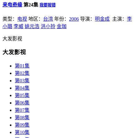
来电奇缘
第24集
我要报错
类型：
电视
地区：
台湾
年份：
2006
导演：
明金成
主演：
李
小璐
李威
姚元浩
洪小铃
金珈
大发影视
大发影视
第01集
第02集
第03集
第04集
第05集
第06集
第07集
第08集
第09集
第10集