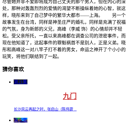
尽管她并非不爱即将成为自己丈夫的那个男人，但在内心的深
处，那种对轰轰烈烈的爱情的渴望不断操纵着她的心智，就这
样，晓彤来到了自己梦中的繁华大都市——上海。 另一个
故事发生在台湾，同样是神圣庄严的婚礼，同样是充满了祝福
的气氛，身为新郎的义兄，高峰（李威 饰）的心情却并不轻
松。受父亲所托，一直以来高峰都在调查公司的泄密事件，而
现在他知道了，这起事件的罪魁祸首不是别人，正是义弟。晓
彤和高峰这一对八竿子打不着的男女，命运之神开了个小小的
玩笑，将他们联结到了一起。
猜你喜欢
第21集
九门
长沙风云再起之时，张启山（陈伟霆 ...
第32集