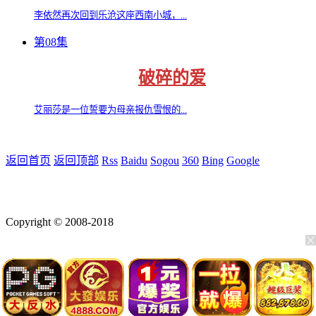
李依然再次回到乐沧这座西南小城，...
第08集
破碎的爱
艾丽莎是一位誓要为母亲报仇雪恨的...
返回首页
返回顶部
Rss
Baidu
Sogou
360
Bing
Google
Copyright © 2008-2018