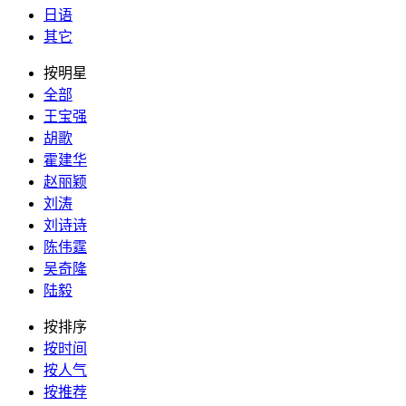
日语
其它
按明星
全部
王宝强
胡歌
霍建华
赵丽颖
刘涛
刘诗诗
陈伟霆
吴奇隆
陆毅
按排序
按时间
按人气
按推荐