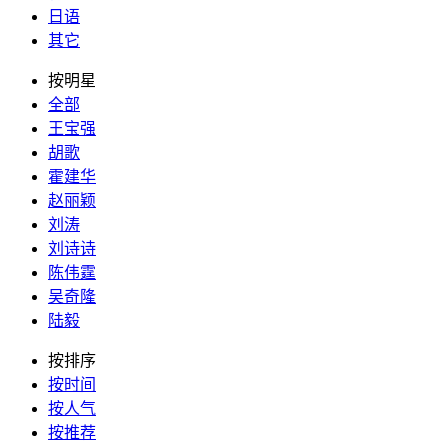
日语
其它
按明星
全部
王宝强
胡歌
霍建华
赵丽颖
刘涛
刘诗诗
陈伟霆
吴奇隆
陆毅
按排序
按时间
按人气
按推荐