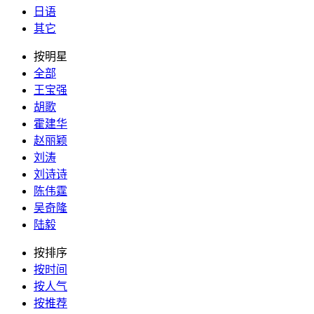
日语
其它
按明星
全部
王宝强
胡歌
霍建华
赵丽颖
刘涛
刘诗诗
陈伟霆
吴奇隆
陆毅
按排序
按时间
按人气
按推荐