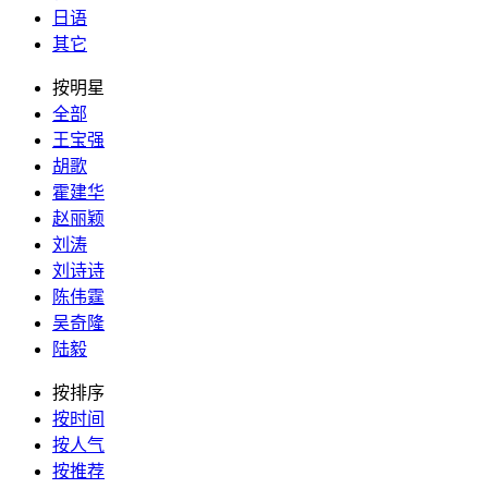
日语
其它
按明星
全部
王宝强
胡歌
霍建华
赵丽颖
刘涛
刘诗诗
陈伟霆
吴奇隆
陆毅
按排序
按时间
按人气
按推荐