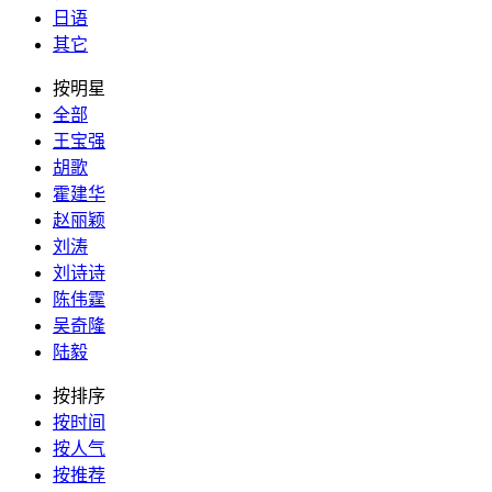
日语
其它
按明星
全部
王宝强
胡歌
霍建华
赵丽颖
刘涛
刘诗诗
陈伟霆
吴奇隆
陆毅
按排序
按时间
按人气
按推荐