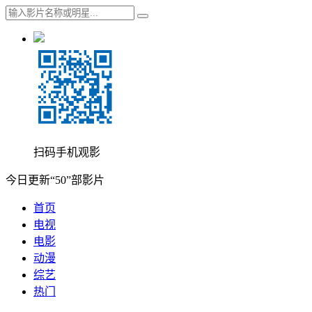
扫码手机观影
今日更新“50”部影片
首页
电视
电影
动漫
综艺
热门