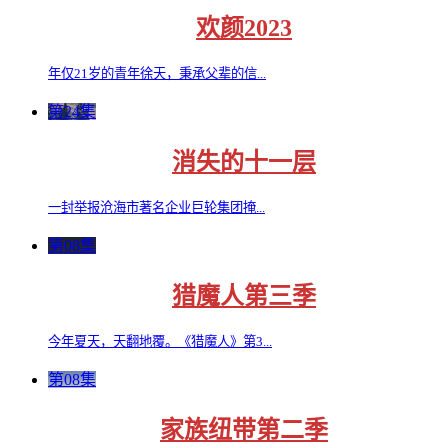
欢颜2023
年仅21岁的青年徐天，秉承父辈的信...
第24集
消失的十一层
一封举报沧海市著名企业巨轮集团掩...
第08集
猎魔人第三季
今年夏天，天翻地覆。《猎魔人》第3...
第08集
家族纽带第二季