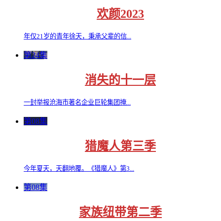
欢颜2023
年仅21岁的青年徐天，秉承父辈的信...
第24集
消失的十一层
一封举报沧海市著名企业巨轮集团掩...
第08集
猎魔人第三季
今年夏天，天翻地覆。《猎魔人》第3...
第08集
家族纽带第二季