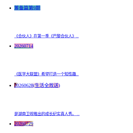
筹备篇第9期
《合伙人》在第一季《巴黎合伙人》...
20260714
《医学大联盟》希望打造一个知性趣...
20260628(生活全放送)
是湖南卫视推出的成长纪实真人秀。 ...
20260729