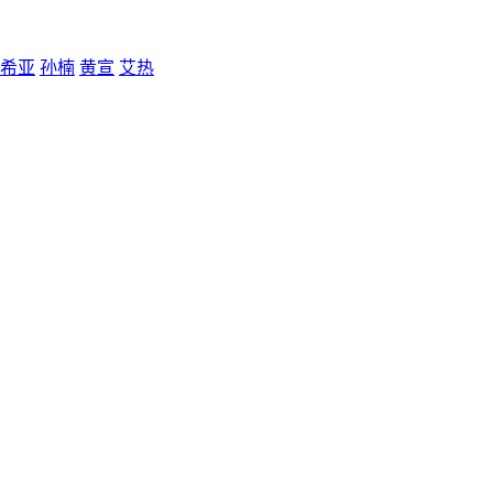
希亚
孙楠
黄宣
艾热