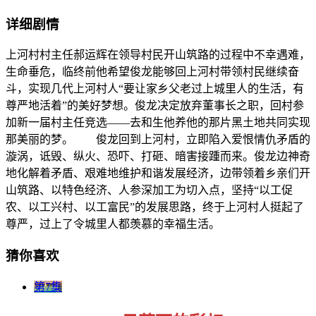
详细剧情
上河村村主任郝运辉在领导村民开山筑路的过程中不幸遇难，
生命垂危，临终前他希望俊龙能够回上河村带领村民继续奋
斗，实现几代上河村人“要让家乡父老过上城里人的生活，有
尊严地活着”的美好梦想。俊龙决定放弃董事长之职，回村参
加新一届村主任竞选——去和生他养他的那片黑土地共同实现
那美丽的梦。 俊龙回到上河村，立即陷入爱恨情仇矛盾的
漩涡，诋毁、纵火、恐吓、打砸、暗害接踵而来。俊龙边神奇
地化解着矛盾、艰难地维护和谐发展经济，边带领着乡亲们开
山筑路、以特色经济、人参深加工为切入点，坚持“以工促
农、以工兴村、以工富民”的发展思路，终于上河村人挺起了
尊严，过上了令城里人都羡慕的幸福生活。
猜你喜欢
第7集