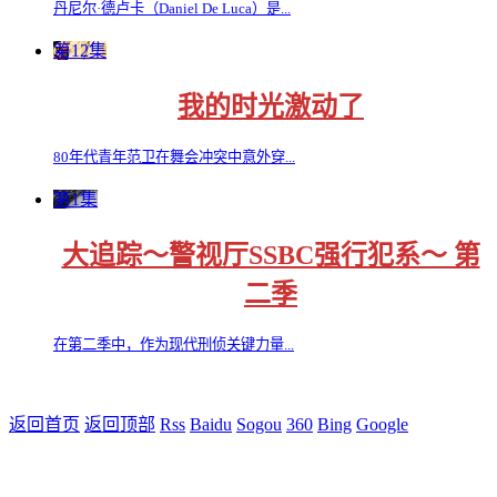
丹尼尔·德卢卡（Daniel De Luca）是...
第12集
我的时光激动了
80年代青年范卫在舞会冲突中意外穿...
第1集
大追踪〜警视厅SSBC强行犯系〜 第
二季
在第二季中，作为现代刑侦关键力量...
返回首页
返回顶部
Rss
Baidu
Sogou
360
Bing
Google