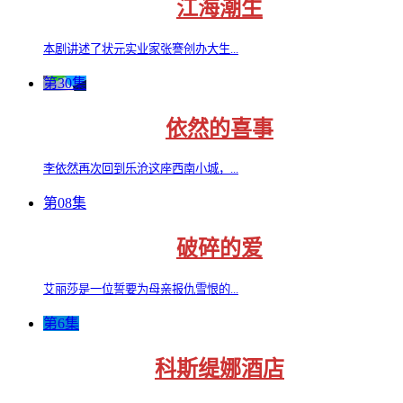
江海潮生
本剧讲述了状元实业家张謇创办大生...
第30集
依然的喜事
李依然再次回到乐沧这座西南小城，...
第08集
破碎的爱
艾丽莎是一位誓要为母亲报仇雪恨的...
第6集
科斯缇娜酒店