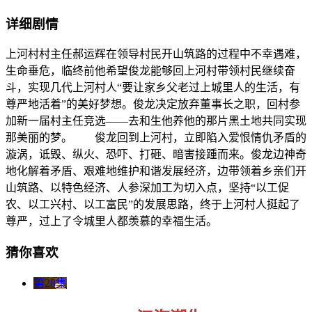
详细剧情
上河村村主任郝运辉在领导村民开山筑路的过程中不幸遇难，
生命垂危，临终前他希望俊龙能够回上河村带领村民继续奋
斗，实现几代上河村人“要让家乡父老过上城里人的生活，有
尊严地活着”的美好梦想。俊龙决定放弃董事长之职，回村参
加新一届村主任竞选——去和生他养他的那片黑土地共同实现
那美丽的梦。 俊龙回到上河村，立即陷入爱恨情仇矛盾的
漩涡，诋毁、纵火、恐吓、打砸、暗害接踵而来。俊龙边神奇
地化解着矛盾、艰难地维护和谐发展经济，边带领着乡亲们开
山筑路、以特色经济、人参深加工为切入点，坚持“以工促
农、以工兴村、以工富民”的发展思路，终于上河村人挺起了
尊严，过上了令城里人都羡慕的幸福生活。
猜你喜欢
第28集