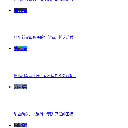
第10集
31年前父母被杀的兄弟俩，长大后成...
第24集
原本相看两生厌、互不信任不会武功...
第40集
毕业前夕，以逆转心衰为己任的王扬...
第24集