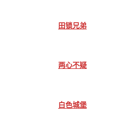
田锁兄弟
两心不疑
白色城堡