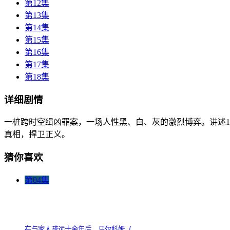
第12集
第13集
第14集
第15集
第16集
第17集
第18集
详细剧情
一桩跨时空缉凶罪案，一场人性黑、白、灰的激烈博弈。讲述1
真相，捍卫正义。
猜你喜欢
第04集
在与家人疏远十余年后，马尔科姆（...