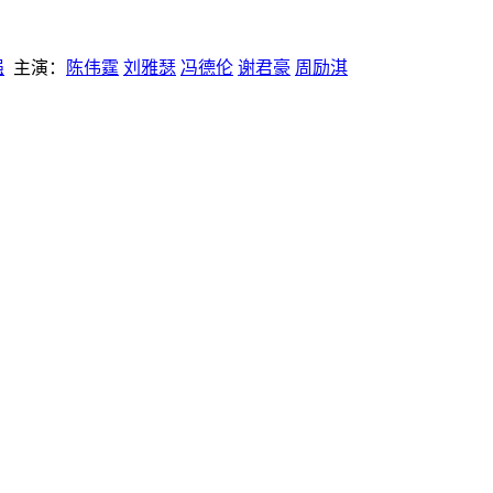
强
主演：
陈伟霆
刘雅瑟
冯德伦
谢君豪
周励淇