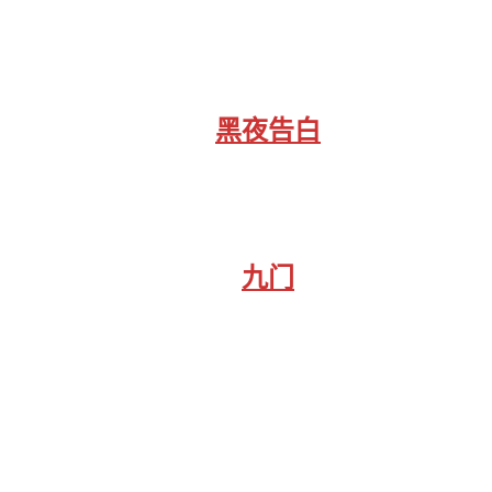
黑夜告白
九门