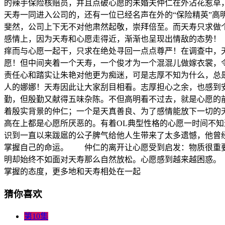
的辣手保险核赔员，并且点破心愿的未婚夫仲仁在外沾花惹草，
天寿一同进入公司的，还有一位已经名声在外的“保险精英”
斐然，公司上下无不对他肃然起敬，崇拜倍至。而天寿只求做
感情上，因为天寿和心愿走得近，渐渐也呈现出情敌的态势！
痒而与心愿一起干，只求在绝处寻回一点点尊严！在调查中，
愿！但中间夹着一个天寿，一个俊才为一个混混儿做嫁衣裳，
责任心和踏实让朱艳对他更为痴迷，可是志厚不知为什么，总
人的娜娜！天寿因此让大家刮目相看。志厚担心之余，也感到
勤，但殷勤又献得五味杂陈。不但高明看不过去，就是心愿的
着殷实背景的仲仁；一个是天真善良、为了感情能放下一切的
高在上都是心愿所厌恶的。有着OL典型性格的心愿一时间不
识到一直以来跋扈的公子脾气给他人生带来了太多遗憾，他曾
掌握自己的命运。 仲仁的离开让心愿受到启发：物质很重要
明却始终不如面对天寿那么自然放松。心愿感到越来越困惑。
掌握的态度，更多地和天寿相处在一起
猜你喜欢
第10集