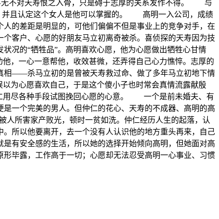
同事无不对天寿恨之入骨，只是碍于志厚的关系发作不得。 与
愿，并且认定这个女人是他可以掌握的。 高明一入公司，成绩
个人的差距是明显的，可他们偏偏不但是事业上的竞争对手，在
一个客户、心愿的好朋友马立初离奇被杀。喜侦探的天寿因为技
状况的“牺牲品”。高明喜欢心愿，他为心愿做出牺牲心甘情
劝他，一心一意帮他，收效甚微，还弄得自己心力憔悴。志厚的
真相——杀马立初的是曾被天寿救过命、做了多年马立初地下情
误以为心愿喜欢自己，于是这个傻小子也时常会真情流露献殷
仲仁用尽各种手段试图挽回心愿的心意。 一个是前未婚夫、有
便是一个完美的男人。但仲仁的花心、天寿的不成器、高明的高
被人所害家产败光，顿时一贫如洗。仲仁经历人生的起落，认
中。所以他要离开，去一个没有人认识他的地方重头再来，自己
就是有安全感的生活，所以她的选择开始倾向高明，但她面对高
原形毕露，工作高于一切；心愿却无法忍受高明一心事业、习惯