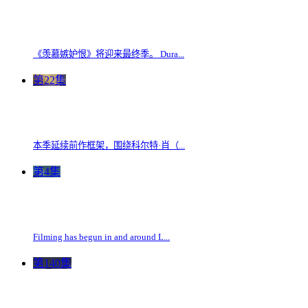
《羡慕嫉妒恨》将迎来最终季。 Dura...
第22集
本季延续前作框架，围绕科尔特·肖（...
第4集
Filming has begun in and around L...
第140集