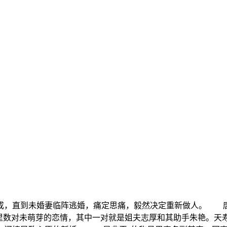
成，直到未婚妻临阵逃婚，痛定思痛，毅然决定重新做人。 
室里数对未萌芽的恋情，其中一对就是姐夫志厚和其助手朱艳。天