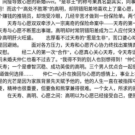
间接导致心愿的新婚over。“是非王”的称号果真名副其实，
高明！而这个“高处不胜寒”的高明，却阴错阳差地喜欢上了童心
个赚钱的推销员，却饱受冷眼，几经辛苦才做到一份保险单。两
 天寿与心愿双双牵涉入一宗离奇的保险命案中——天寿的第
天寿与心愿不断惹出事端，高明却时常阴错阳差成为二人应付突发
令高明肝火旺盛。 志厚看不过天寿的“惹是生非”，苦口婆心
是回避她。 面对各方压力，天寿和心愿齐心协力终找出案情
安慰。 经二人的第一次“合作”，心愿真心关心天寿，令天寿
前未婚夫仲仁也看不过去了。“我得不到的别人也别想得到！”
天寿；一个是睿智沉稳、成功英俊的高明。三个男人优点合一起
知道做何选择…… 仲仁一心扑在挽回与心愿的感情上，事业上
经的光芒是因为家族背景先天赋予他的，他的人生一直在被指挥
，精神也很重要，但要鱼和熊掌兼得很难。一个女人，所求的
 在天寿、高明、心愿之间：高明以为心愿已经接受自己，便