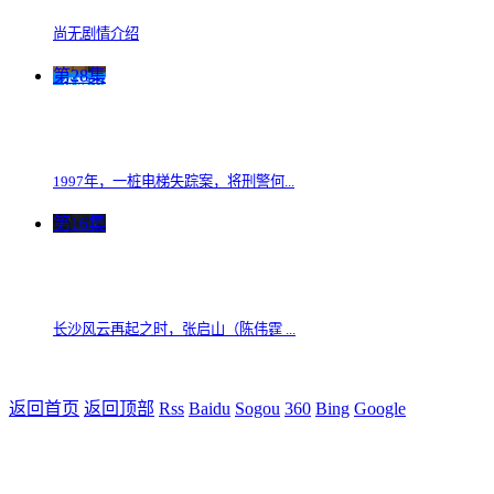
尚无剧情介绍
第28集
1997年，一桩电梯失踪案，将刑警何...
第16集
长沙风云再起之时，张启山（陈伟霆 ...
返回首页
返回顶部
Rss
Baidu
Sogou
360
Bing
Google