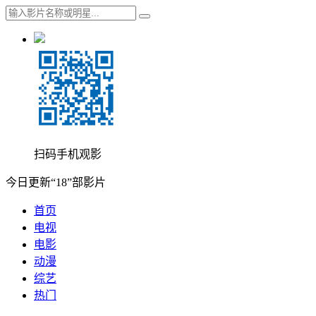
扫码手机观影
今日更新“18”部影片
首页
电视
电影
动漫
综艺
热门