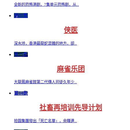
全新的恐怖港剧，7集单元恐怖剧，从...
第01集
侠医
深水埗，香港最龍蛇混雜的地方，卻...
第25集
麻雀乐团
大龍鳳麻雀館第二代傳人司徒久年少...
第14集
社畜再培训先导计划
拾圓集團發出「死亡名單」，余暉連...