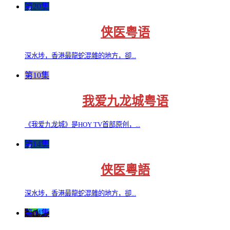
第20集
侠医粤语
深水埗，香港最龍蛇混雜的地方，卻...
第10集
我爱九龙城粤语
《我爱九龙城》是HOY TV首部原创，...
第14集
侠医粵語
深水埗，香港最龍蛇混雜的地方，卻...
第04集