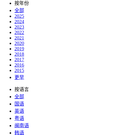
按年份
全部
2025
2024
2023
2022
2021
2020
2019
2018
2017
2016
2015
更早
按语言
全部
国语
英语
粤语
闽南语
韩语