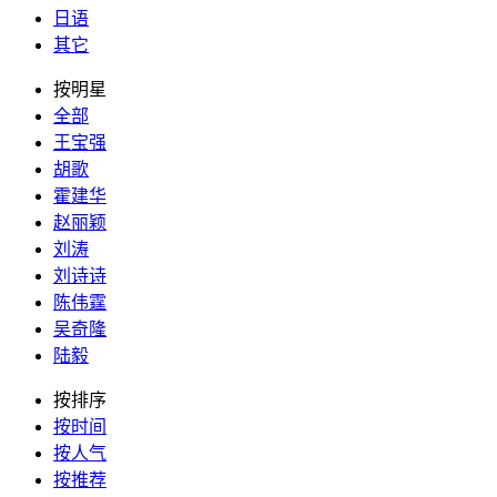
日语
其它
按明星
全部
王宝强
胡歌
霍建华
赵丽颖
刘涛
刘诗诗
陈伟霆
吴奇隆
陆毅
按排序
按时间
按人气
按推荐