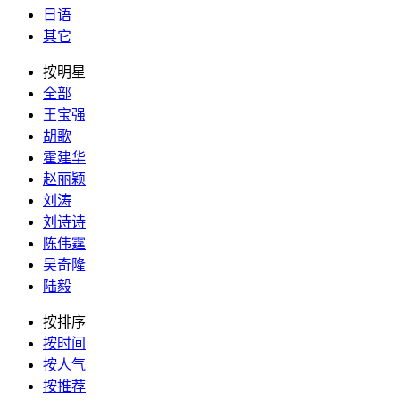
日语
其它
按明星
全部
王宝强
胡歌
霍建华
赵丽颖
刘涛
刘诗诗
陈伟霆
吴奇隆
陆毅
按排序
按时间
按人气
按推荐