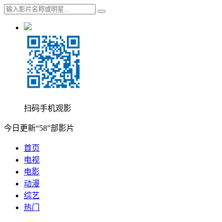
扫码手机观影
今日更新“58”部影片
首页
电视
电影
动漫
综艺
热门