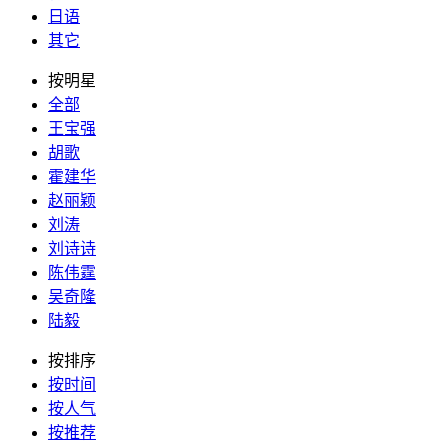
日语
其它
按明星
全部
王宝强
胡歌
霍建华
赵丽颖
刘涛
刘诗诗
陈伟霆
吴奇隆
陆毅
按排序
按时间
按人气
按推荐