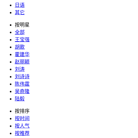
日语
其它
按明星
全部
王宝强
胡歌
霍建华
赵丽颖
刘涛
刘诗诗
陈伟霆
吴奇隆
陆毅
按排序
按时间
按人气
按推荐