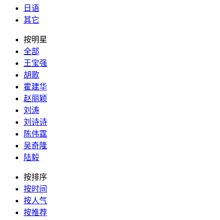
日语
其它
按明星
全部
王宝强
胡歌
霍建华
赵丽颖
刘涛
刘诗诗
陈伟霆
吴奇隆
陆毅
按排序
按时间
按人气
按推荐