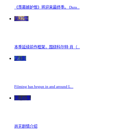
《羡慕嫉妒恨》将迎来最终季。 Dura...
第22集
本季延续前作框架，围绕科尔特·肖（...
第4集
Filming has begun in and around L...
第140集
尚无剧情介绍