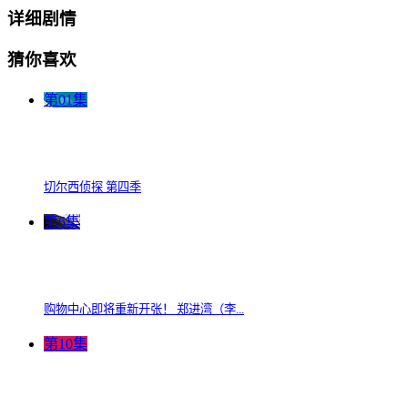
详细剧情
猜你喜欢
第01集
切尔西侦探 第四季
第6集
购物中心即将重新开张！ 郑进湾（李...
第10集