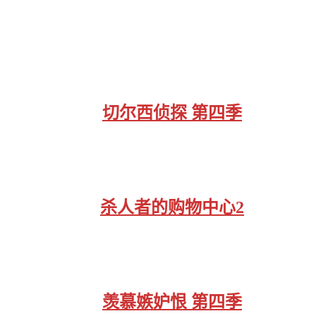
切尔西侦探 第四季
杀人者的购物中心2
羡慕嫉妒恨 第四季