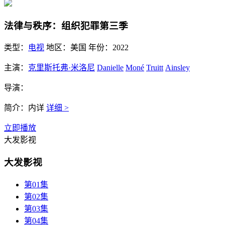
法律与秩序：组织犯罪第三季
类型：
电视
地区：
美国
年份：
2022
主演：
克里斯托弗·米洛尼
Danielle
Moné
Truitt
Ainsley
导演：
简介：
内详
详细 >
立即播放
大发影视
大发影视
第01集
第02集
第03集
第04集