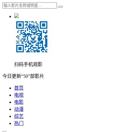
扫码手机观影
今日更新“50”部影片
首页
电视
电影
动漫
综艺
热门