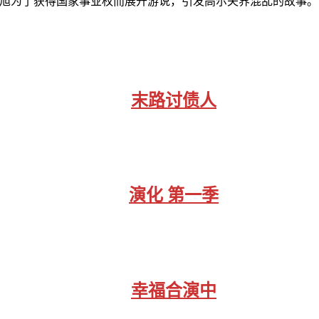
昌旭为了获得国家事业权而展开游说，引发高尔夫界混乱的故事。
末路讨债人
演化 第一季
幸福合演中