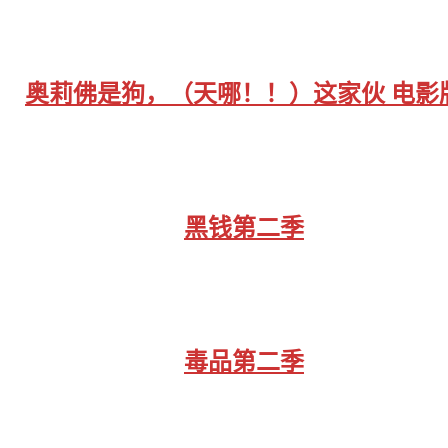
奥莉佛是狗，（天哪！！）这家伙 电影
黑钱第二季
毒品第二季