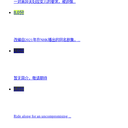
一对离异夫妇应女儿的要求，被迫像...
8.0分
改编自2021年在NHK播出的同名剧集，...
2.0分
暂无简介，敬请期待
5.0分
Ride along for an uncompromising ...