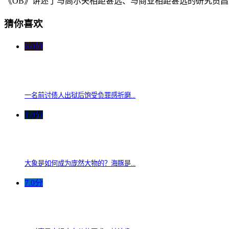
《OB》讲述了与高尔夫相距甚远、与商业相距甚远的研究员
猜你喜欢
6.0分
一名前讨债人出狱后饱受负罪感折磨...
1.0分
大象是如何成为庞然大物的？海豚是...
7.0分