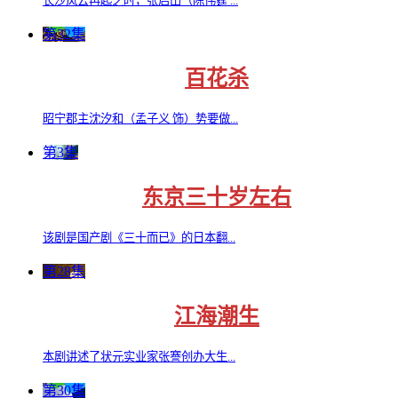
长沙风云再起之时，张启山（陈伟霆 ...
第32集
百花杀
昭宁郡主沈汐和（孟子义 饰）势要做...
第3集
东京三十岁左右
该剧是国产剧《三十而已》的日本翻...
第28集
江海潮生
本剧讲述了状元实业家张謇创办大生...
第30集