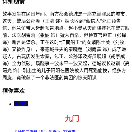
详细剧情
故事发生在民国年间。南方都会德城是一座充满罪恶的城市，
这天，警局公孙泽（王凯 饰）探长收到“蓝信人”死亡预告
信，他急忙带人赶赴预告地点。赵小曼从天而降摔死在警方眼
前，法医胡雪莉（张俪 饰）疑为自杀，但检查官包正（张铎
饰）断言是谋杀。正在这时“江南船王”的女婿陈士美（刘牧
饰）又被炸身亡，来德城寻夫的秦晓莲（刘雨鑫 饰）成了嫌
疑人。古玩店发生命案，包正、公孙泽及探员展超（胡宇威
饰）全力侦破。蹊跷事一波未平一波又起，德城议长赵训（高
曙光 饰）刚出生的儿子阳阳在医院被人用死猫偷换，经多方
周旋，竟破获了一个非法医药集团的惊天阴谋......
猜你喜欢
第21集
九门