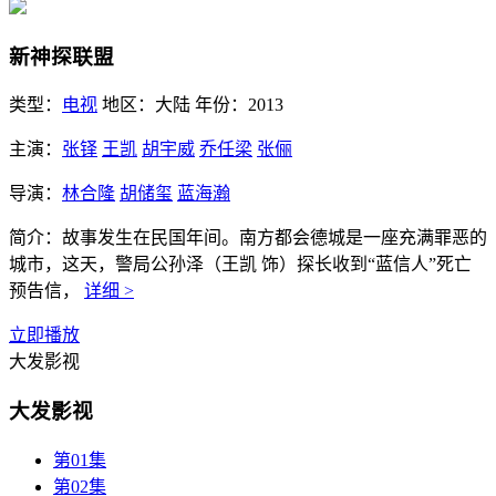
新神探联盟
类型：
电视
地区：
大陆
年份：
2013
主演：
张铎
王凯
胡宇威
乔任梁
张俪
导演：
林合隆
胡储玺
蓝海瀚
简介：
故事发生在民国年间。南方都会德城是一座充满罪恶的
城市，这天，警局公孙泽（王凯 饰）探长收到“蓝信人”死亡
预告信，
详细 >
立即播放
大发影视
大发影视
第01集
第02集